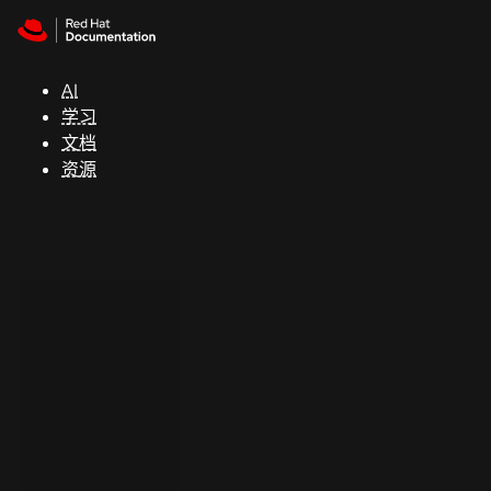
Skip to navigation
Skip to content
支
持
AI
学习
控制台
文档
（Console）
资源
开
发
人
员
开
始
试
用
联