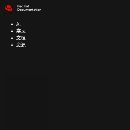
Skip to navigation
Skip to content
支
持
AI
学习
控制台
文档
（Console）
资源
开
发
人
员
开
始
试
用
联