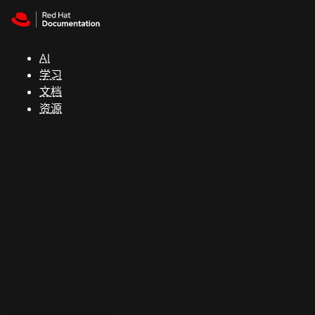
Skip to navigation
Skip to content
支
持
AI
学习
控制台
文档
（Console）
资源
开
发
人
员
开
始
试
用
联