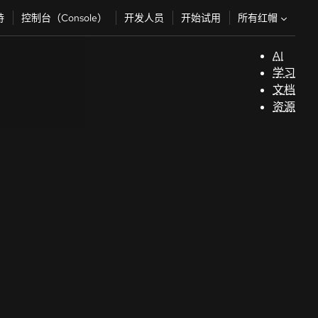
所有红帽
持
控制台（Console）
开发人员
开始试用
AI
支
学习
持
文档
资源
（
开
发
人
员
开
始
试
用