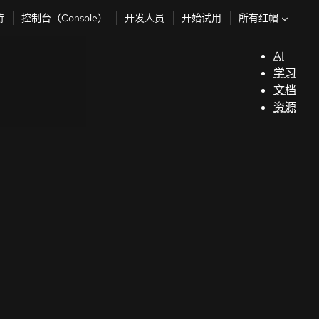
所有红帽
持
控制台（Console）
开发人员
开始试用
AI
支
学习
持
文档
资源
（
开
发
人
员
开
始
试
用