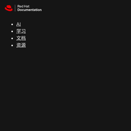
Skip to navigation
Skip to content
支
持
AI
学习
控制台
文档
（Console）
资源
开
发
人
员
开
始
试
用
联