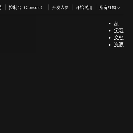
所有红帽
持
控制台（Console）
开发人员
开始试用
AI
支
学习
持
文档
资源
（
开
发
人
员
开
始
试
用