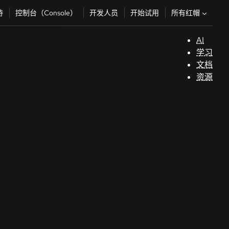
所有红帽
持
控制台（Console）
开发人员
开始试用
AI
支
学习
持
文档
资源
（
开
发
人
员
开
始
试
用