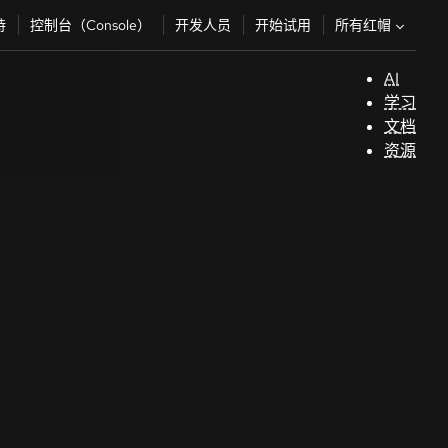
所有红帽
持
控制台（Console）
开发人员
开始试用
AI
支
学习
持
文档
资源
（
开
发
人
员
开
始
试
用