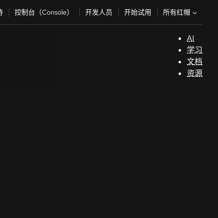
所有红帽
持
控制台（Console）
开发人员
开始试用
AI
支
学习
持
文档
资源
（
开
发
人
员
开
始
试
用