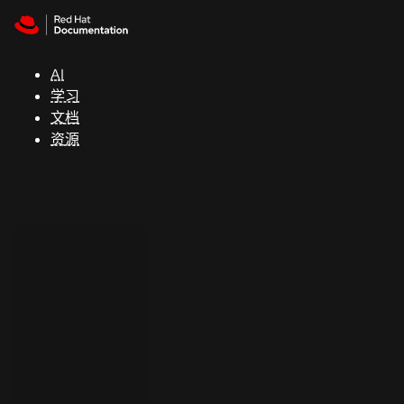
Skip to navigation
Skip to content
支
持
AI
学习
控制台
文档
（Console）
资源
开
发
人
员
开
始
试
用
联