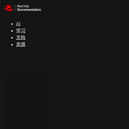
Skip to navigation
Skip to content
支
持
AI
学习
控制台
文档
（Console）
资源
开
发
人
员
开
始
试
用
联