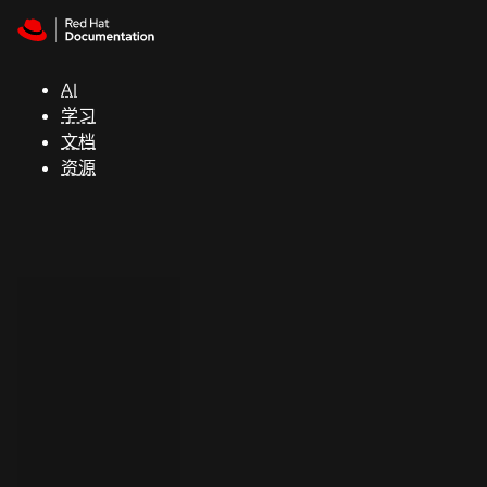
Skip to navigation
Skip to content
支
持
AI
学习
控制台
文档
（Console）
资源
开
发
人
员
开
始
试
用
联