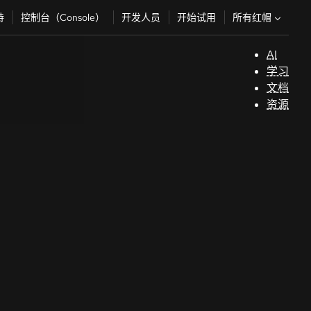
所有红帽
持
控制台（Console）
开发人员
开始试用
AI
支
学习
持
文档
资源
（
开
发
人
员
开
始
试
用