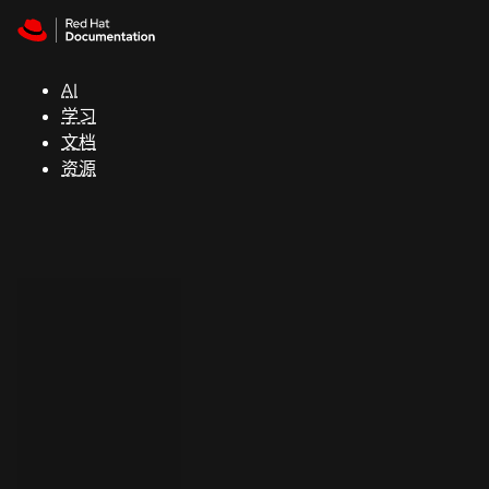
Skip to navigation
Skip to content
支
持
AI
学习
控制台
文档
（Console）
资源
开
发
人
员
开
始
试
用
联