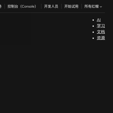
所有红帽
持
控制台（Console）
开发人员
开始试用
AI
支
学习
持
文档
资源
（
开
发
人
员
开
始
试
用