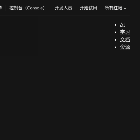
所有红帽
持
控制台（Console）
开发人员
开始试用
AI
支
学习
持
文档
资源
（
开
发
人
员
开
始
试
用