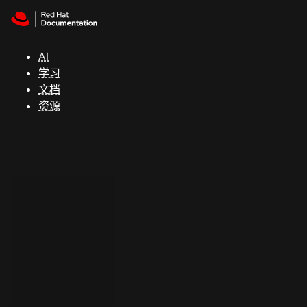
Skip to navigation
Skip to content
支
持
AI
学习
控制台
文档
（Console）
资源
开
发
人
员
开
始
试
用
联