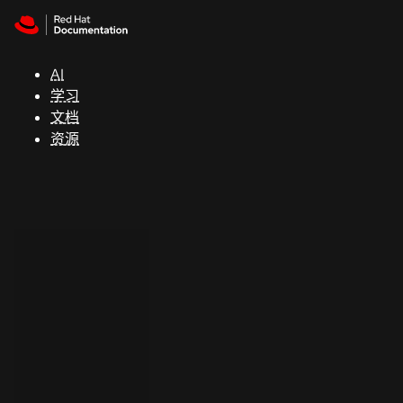
Skip to navigation
Skip to content
支
持
AI
学习
控制台
文档
（Console）
资源
开
发
人
员
开
始
试
用
联