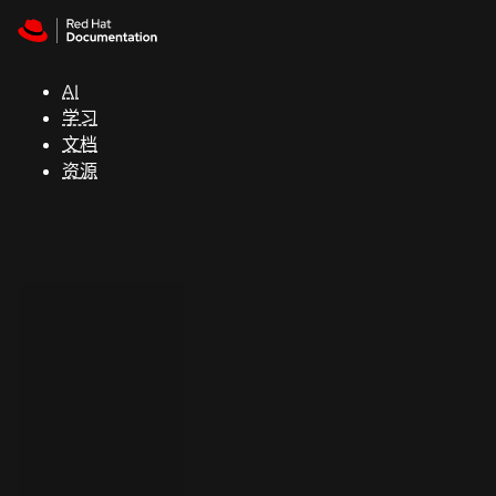
Skip to navigation
Skip to content
支
持
AI
学习
控制台
文档
（Console）
资源
开
发
人
员
开
始
试
用
联