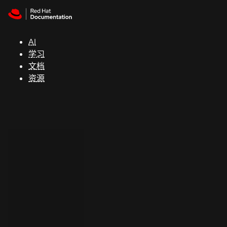
Skip to navigation
Skip to content
支
持
AI
学习
控制台
文档
（Console）
资源
开
发
人
员
开
始
试
用
联