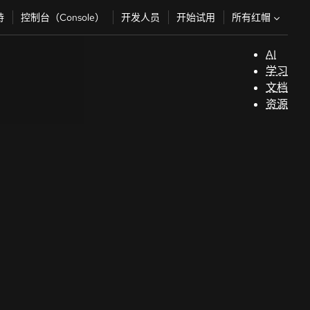
所有红帽
持
控制台（Console）
开发人员
开始试用
AI
支
学习
持
文档
资源
（
开
发
人
员
开
始
试
用