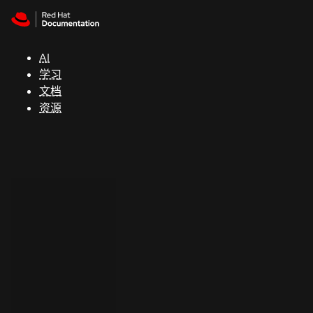
Skip to navigation
Skip to content
支
持
AI
学习
控制台
文档
（Console）
资源
开
发
人
员
开
始
试
用
联