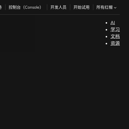
所有红帽
持
控制台（Console）
开发人员
开始试用
AI
支
学习
持
文档
资源
（
开
发
人
员
开
始
试
用