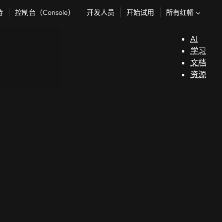
所有红帽
持
控制台（Console）
开发人员
开始试用
AI
支
学习
持
文档
资源
（
开
发
人
员
开
始
试
用