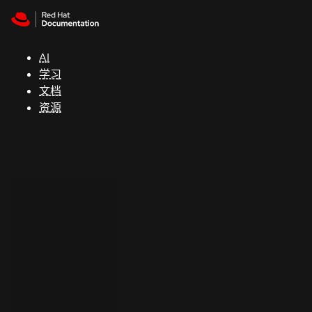
Skip to navigation
Skip to content
支
持
AI
学习
控制台
文档
（Console）
资源
开
发
人
员
开
始
试
用
联