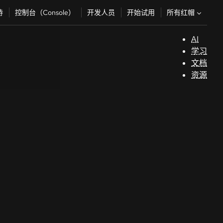
所有红帽
持
控制台（Console）
开发人员
开始试用
AI
支
学习
持
文档
资源
（
开
发
人
员
开
始
试
用