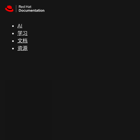
Skip to navigation
Skip to content
支
持
AI
学习
控制台
文档
（Console）
资源
开
发
人
员
开
始
试
用
联