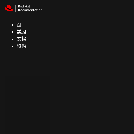
Skip to navigation
Skip to content
支
持
AI
学习
控制台
文档
（Console）
资源
开
发
人
员
开
始
试
用
联