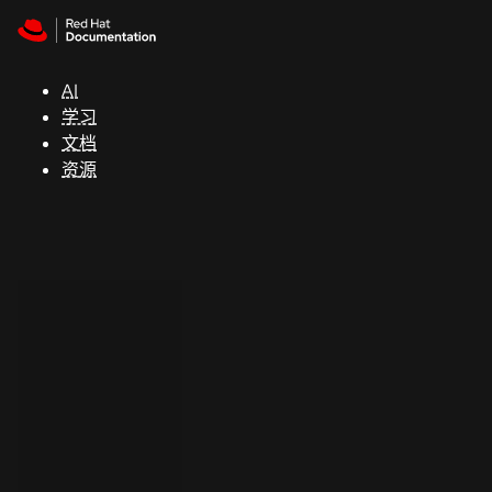
Skip to navigation
Skip to content
支
持
AI
学习
控制台
文档
（Console）
资源
开
发
人
员
开
始
试
用
联