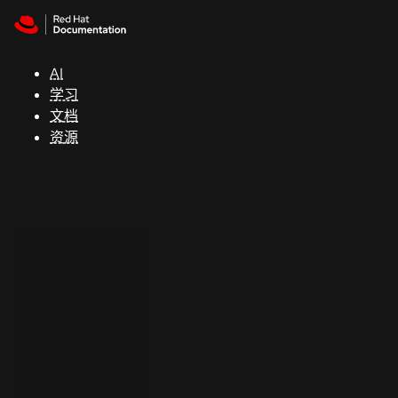
Skip to navigation
Skip to content
支
持
AI
学习
控制台
文档
（Console）
资源
开
发
人
员
开
始
试
用
联