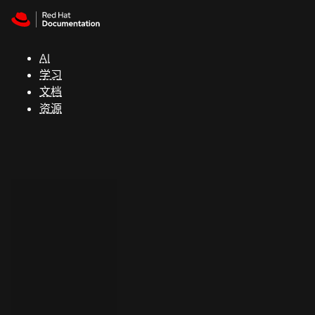
Skip to navigation
Skip to content
支
持
AI
学习
控制台
文档
（Console）
资源
开
发
人
员
开
始
试
用
联