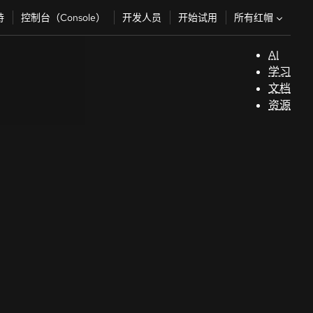
所有红帽
持
控制台（Console）
开发人员
开始试用
AI
支
学习
持
文档
资源
（
开
发
人
员
开
始
试
用