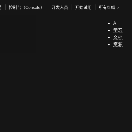
所有红帽
持
控制台（Console）
开发人员
开始试用
AI
支
学习
持
文档
资源
（
开
发
人
员
开
始
试
用