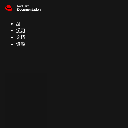
Skip to navigation
Skip to content
支
持
AI
学习
控制台
文档
（Console）
资源
开
发
人
员
开
始
试
用
联