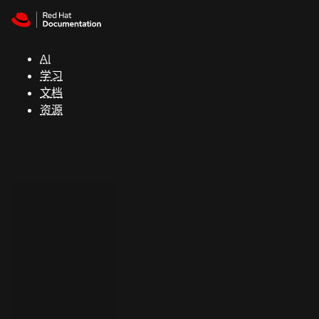
Skip to navigation
Skip to content
支
持
AI
学习
控制台
文档
（Console）
资源
开
发
人
员
开
始
试
用
联