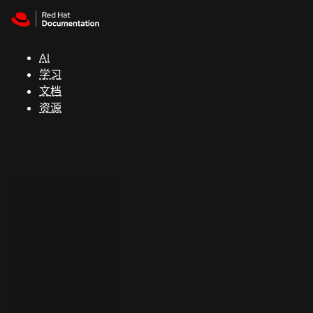
Skip to navigation
Skip to content
支
持
AI
学习
控制台
文档
（Console）
资源
开
发
人
员
开
始
试
用
联