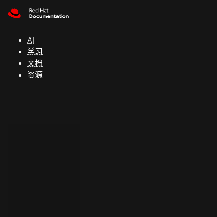
Skip to navigation
Skip to content
支
持
AI
学习
控制台
文档
（Console）
资源
开
发
人
员
开
始
试
用
联