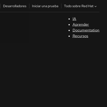
Todo sobre Red Hat
Desarrolladores
Iniciar una prueba
IA
A
Aprender
Documentation
C
Recursos
De
In
p
C
Sele
su i