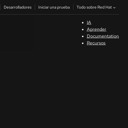
Todo sobre Red Hat
Desarrolladores
Iniciar una prueba
IA
A
Aprender
Documentation
C
Recursos
De
In
p
C
Sele
su i