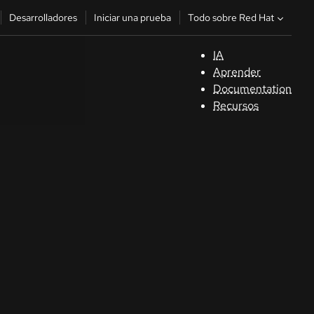
Todo sobre Red Hat
Desarrolladores
Iniciar una prueba
IA
A
Aprender
Documentation
C
Recursos
De
In
p
C
Sele
su i