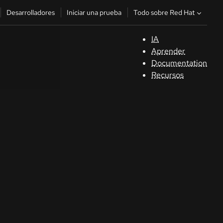
Todo sobre Red Hat
Desarrolladores
Iniciar una prueba
IA
A
Aprender
Documentation
C
Recursos
De
In
p
C
Sele
su i