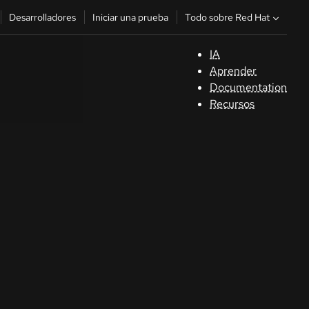
Todo sobre Red Hat
Desarrolladores
Iniciar una prueba
IA
A
Aprender
Documentation
C
Recursos
De
In
p
C
Sele
su i