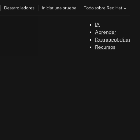
Todo sobre Red Hat
Desarrolladores
Iniciar una prueba
IA
A
Aprender
Documentation
C
Recursos
De
In
p
C
Sele
su i