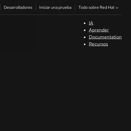
Todo sobre Red Hat
Desarrolladores
Iniciar una prueba
IA
A
Aprender
Documentation
C
Recursos
De
In
p
C
Sele
su i