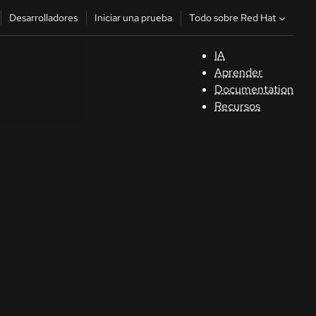
Todo sobre Red Hat
Desarrolladores
Iniciar una prueba
IA
A
Aprender
Documentation
C
Recursos
De
In
p
C
Sele
su i