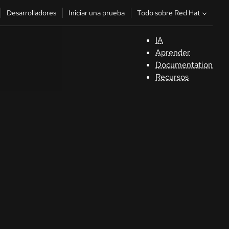
Todo sobre Red Hat
Desarrolladores
Iniciar una prueba
IA
A
Aprender
Documentation
C
Recursos
De
In
p
C
Sele
su i