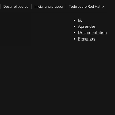
Todo sobre Red Hat
Desarrolladores
Iniciar una prueba
IA
A
Aprender
Documentation
C
Recursos
De
In
p
C
Sele
su i