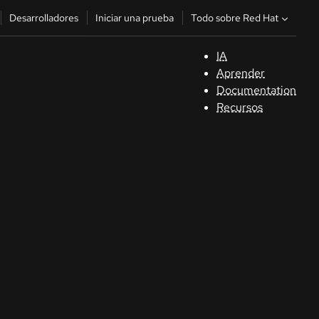
Todo sobre Red Hat
Desarrolladores
Iniciar una prueba
IA
A
Aprender
Documentation
C
Recursos
De
In
p
C
Sele
su i