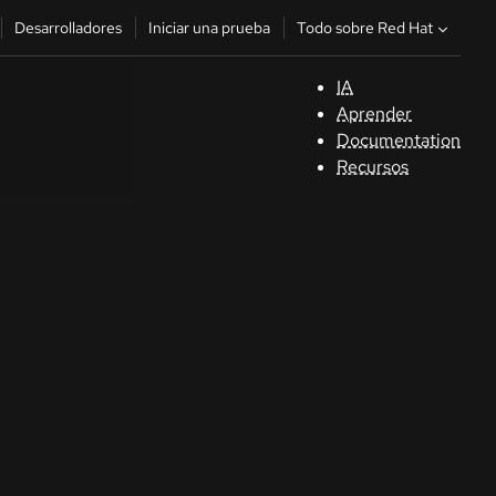
Todo sobre Red Hat
Desarrolladores
Iniciar una prueba
IA
A
Aprender
Documentation
C
Recursos
De
In
p
C
Sele
su i